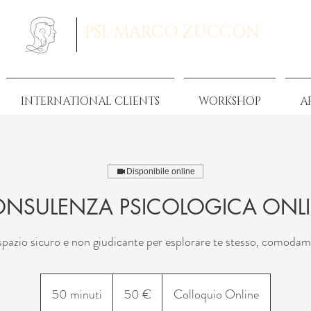
PSI. MARCO ZUCCON
INTERNATIONAL CLIENTS
WORKSHOP
A
Disponibile online
NSULENZA PSICOLOGICA ONL
spazio sicuro e non giudicante per esplorare te stesso, comodam
50
euro
50 minuti
5
50 €
Colloquio Online