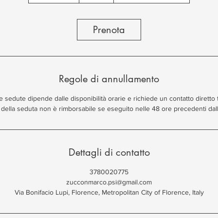
0
m
i
Prenota
n
u
t
Regole di annullamento
i
sedute dipende dalle disponibilità orarie e richiede un contatto diretto tr
della seduta non è rimborsabile se eseguito nelle 48 ore precedenti da
Dettagli di contatto
3780020775
zucconmarco.psi@gmail.com
Via Bonifacio Lupi, Florence, Metropolitan City of Florence, Italy