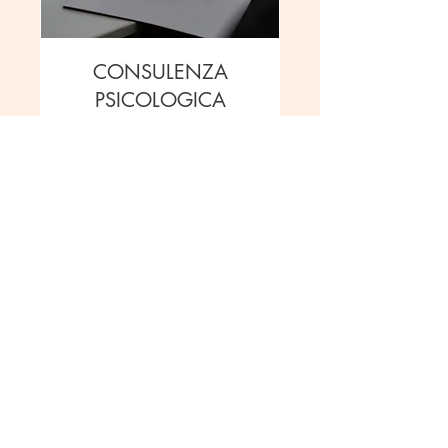
CONSULENZA
PSICOLOGICA
Raggiungi una maggior
consapevolezza per orientarti verso
i tuoi veri obiettivi
50 minuti
60
60 €
euro
Richiedi di prenotare
© 2025 by Marco Zuccon.
Powered and secured by
Wix
Consulta qui la
Policy sulla