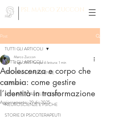
PSI. MARCO ZUCCON
Post
TUTTI GLI ARTICOLI
Marco Zuccon
TUTTI GLI ARTICOLI
4 ago 2025
Tempo di lettura: 1 min
Adolescenza e corpo che
DROGHE E DIPENDENZE
cambia: come gestire
PENSIERI
l’identità in trasformazione
SVILUPPO E ADOLESCENZA
Aggiornamento:
29 dic 2025
NEUROSCIENZE E PSICHE
STORIE DI PSICOTERAPEUTI